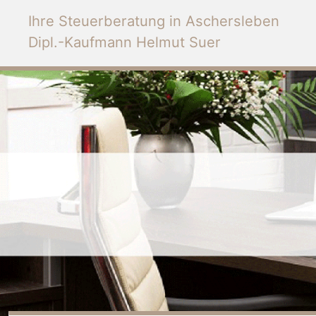
Ihre Steuerberatung in Aschersleben
Dipl.-Kaufmann Helmut Suer