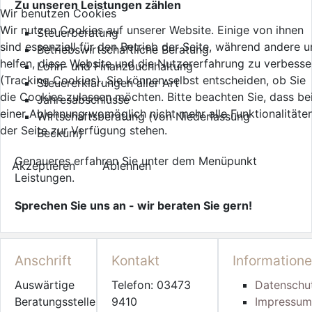
Zu unseren Leistungen zählen
Wir benutzen Cookies
Wir nutzen Cookies auf unserer Website. Einige von ihnen
Steuerberatung
sind essenziell für den Betrieb der Seite, während andere u
Betriebswirtschaftliche Beratung
helfen, diese Website und die Nutzererfahrung zu verbesse
Lohn- und Finanzbuchhaltung
(Tracking Cookies). Sie können selbst entscheiden, ob Sie
Steuererklärungen aller Art
die Cookies zulassen möchten. Bitte beachten Sie, dass be
Jahresabschlüsse
einer Ablehnung womöglich nicht mehr alle Funktionalitäte
Wirtschaftsberatung (von Niederlassung
der Seite zur Verfügung stehen.
Beckum)
Genaueres erfahren Sie unter dem Menüpunkt
Akzeptieren
Ablehnen
Leistungen.
Sprechen Sie uns an - wir beraten Sie gern!
Anschrift
Kontakt
Information
Auswärtige
Telefon: 03473
Datenschu
Beratungsstelle
9410
Impressum